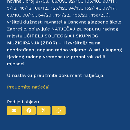
novine“, broj 87/08., 86/09., 92/10., 105/10., 90/11.,
5/12., 16/12., 86/12., 126/12., 94/13., 152/14., 07/17.,
68/18., 98/19., 64/20., 151/22., 155/23., 156/23.),
vršitelj dužnosti ravnatelja Osnovne glazbene škole
Zaprešić, objavljuje NATJEČAJ za popunu radnog
mjesta
UČITELJ SOLFEGGIA I
SKUPNOG
MUZICIRANJA (ZBOR)
– 1 izvršitelj/ica
na
neodređeno, nepuno radno vrijeme, 8 sati ukupnog
tjednog radnog vremena
uz probni rok od 6
mjeseci.
U nastavku preuzmite dokument natječaja.
Preuzmite natječaj
Podijeli objavu