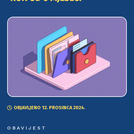
OBJAVLJENO
12. PROSINCA 2024.
O B A V I J E S T