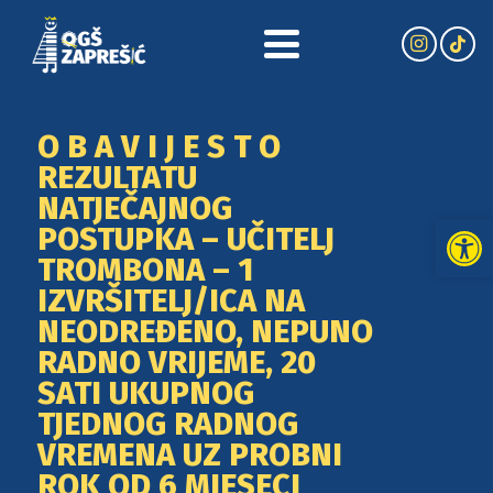
O B A V I J E S T O
REZULTATU
NATJEČAJNOG
Open
POSTUPKA – UČITELJ
TROMBONA – 1
IZVRŠITELJ/ICA NA
NEODREĐENO, NEPUNO
RADNO VRIJEME, 20
SATI UKUPNOG
TJEDNOG RADNOG
VREMENA UZ PROBNI
ROK OD 6 MJESECI