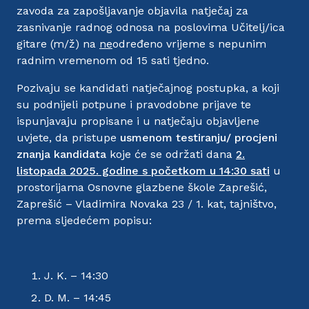
zavoda za zapošljavanje objavila natječaj za
zasnivanje radnog odnosa na poslovima Učitelj/ica
gitare (m/ž) na
ne
određeno vrijeme s nepunim
radnim vremenom od 15 sati tjedno.
Pozivaju se kandidati natječajnog postupka, a koji
su podnijeli potpune i pravodobne prijave te
ispunjavaju propisane i u natječaju objavljene
uvjete, da pristupe
usmenom
testiranju/ procjeni
znanja kandidata
koje će se održati dana
2.
listopada 2025. godine s početkom u 14:30 sati
u
prostorijama Osnovne glazbene škole Zaprešić,
Zaprešić – Vladimira Novaka 23 / 1. kat, tajništvo,
prema sljedećem popisu:
J. K. – 14:30
D. M. – 14:45