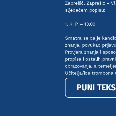
Zaprešić, Zaprešić – Vl
sljedećem popisu:
1. K. P. – 13,00
Smatra se da je kandida
znanja, povukao prijavu
Provjera znanja i sposo
propisa i ostalih pravn
obrazovanja, a temeljem
Učitelja/ice trombona u
PUNI TEKS