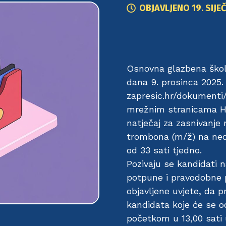
OBJAVLJENO
19. SIJE
Osnovna glazbena škola
dana 9. prosinca 2025. 
zapresic.hr/dokumenti/o
mrežnim stranicama Hr
natječaj za zasnivanje
trombona (m/ž) na ne
od 33 sati tjedno.
Pozivaju se kandidati n
potpune i pravodobne p
objavljene uvjete, da 
kandidata koje će se od
početkom u 13,00 sati