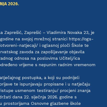
ČNJA 2026.
 Zaprešić, Zaprešić – Vladimira Novaka 23, je
godine na svojoj mrežnoj stranici https://ogs-
tvoreni-natjecaji/ i oglasnoj ploči Škole te
vatskog zavoda za zapošljavanje objavila
 radnog odnosa na poslovima Učitelj/ica
određeno vrijeme s nepunim radnim vremenom
atječajnog postupka, a koji su podnijeli
rijave te ispunjavaju propisane i u natječaju
pristupe usmenom testiranju/ procjeni znanja
ržati dana 22. siječnja 2026. godine s
 u prostorijama Osnovne glazbene škole