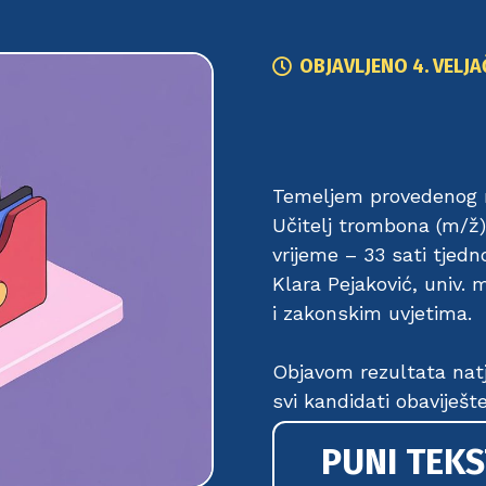
OBJAVLJENO
4. VELJA
Temeljem provedenog n
Učitelj trombona (m/ž)
vrijeme – 33 sati tjedn
Klara Pejaković, univ. 
i zakonskim uvjetima.
Objavom rezultata natj
svi kandidati obaviješt
PUNI TEKS