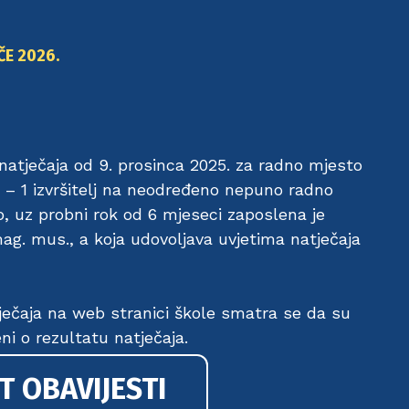
ČE 2026.
atječaja od 9. prosinca 2025. za radno mjesto
 – 1 izvršitelj na neodređeno nepuno radno
o, uz probni rok od 6 mjeseci zaposlena je
mag. mus., a koja udovoljava uvjetima natječaja
ečaja na web stranici škole smatra se da su
eni o rezultatu natječaja.
T OBAVIJESTI