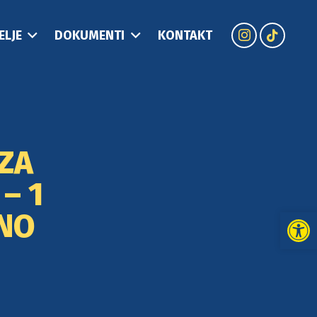
ELJE
DOKUMENTI
KONTAKT
 ZA
– 1
Open
DNO