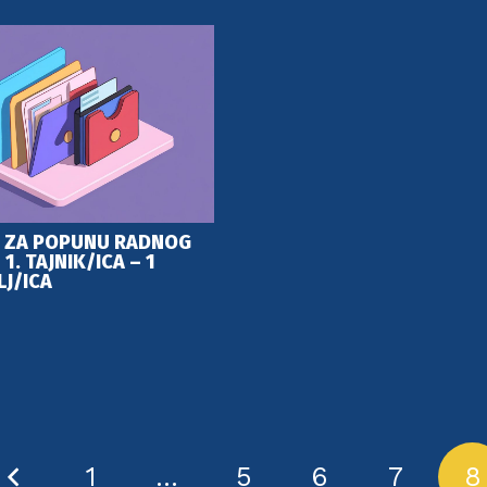
J ZA POPUNU RADNOG
1. TAJNIK/ICA – 1
LJ/ICA
1
…
5
6
7
8