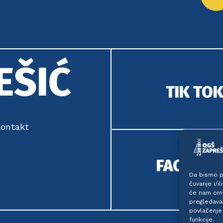
EŠIĆ
TIK TO
ontakt
FACEBO
Da bismo pr
čuvanje i/i
će nam omo
pregledavan
povlačenje 
funkcije.