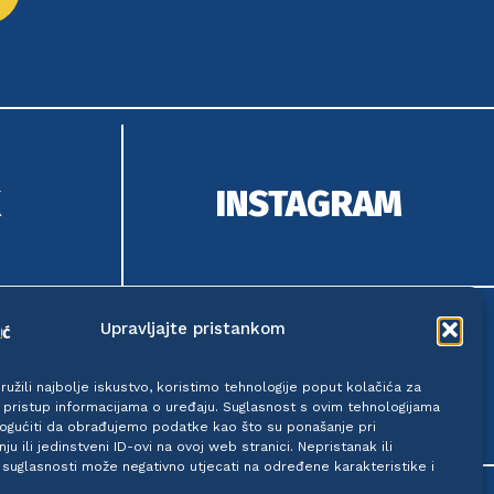
K
INSTAGRAM
Upravljajte pristankom
OK
YOUTUBE
užili najbolje iskustvo, koristimo tehnologije poput kolačića za
li pristup informacijama o uređaju. Suglasnost s ovim tehnologijama
gućiti da obrađujemo podatke kao što su ponašanje pri
ju ili jedinstveni ID-ovi na ovoj web stranici. Nepristanak ili
suglasnosti može negativno utjecati na određene karakteristike i